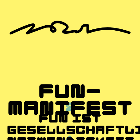
FUN-
MANIFEST
2
FUN IST
GESELLSCHAFTL