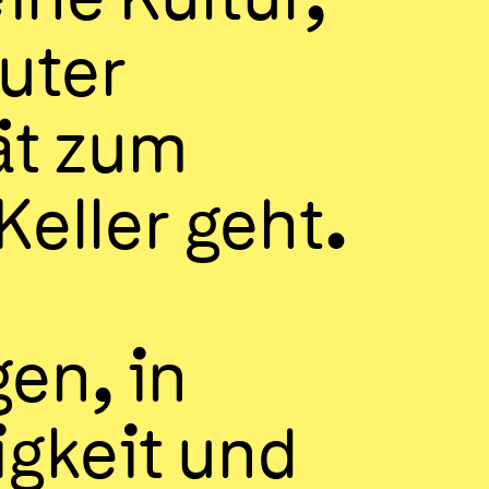
ine Kultur,
auter
ät zum
Keller geht.
en, in
gkeit und