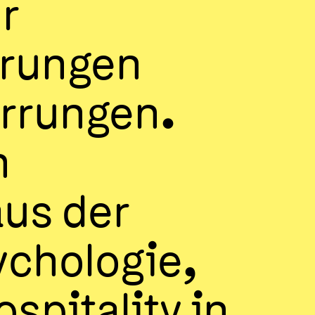
r
örungen
arrungen.
n
aus der
ychologie,
spitality in