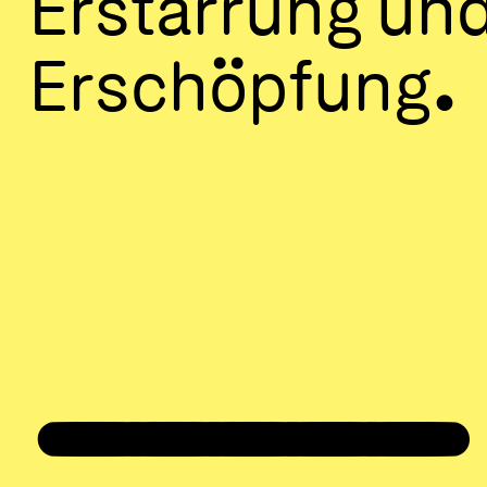
Erstarrung und
Erschöpfung.
_____