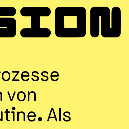
SION
rozesse
n von
tine. Als