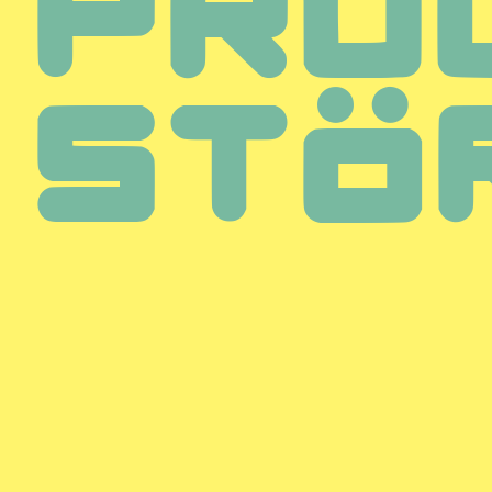
PRO
STÖ