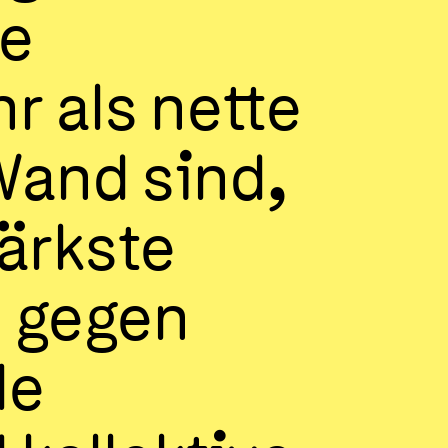
he
r als nette
Wand sind,
ärkste
 gegen
le