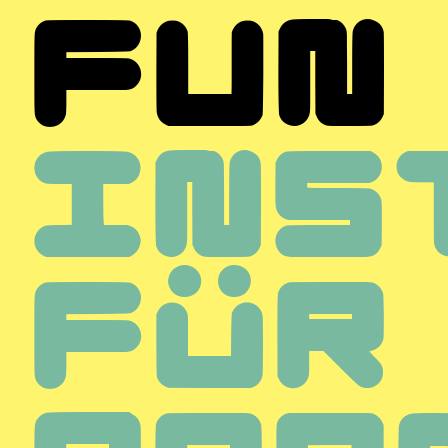
FUN
INS
FÜR