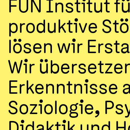
FUN Institut fü
produktive St
lösen wir Erst
Wir übersetze
Erkenntnisse 
Soziologie, Ps
Didaktik und Ho