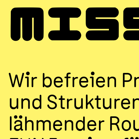
MIS
Wir befreien P
und Strukture
lähmender Rou